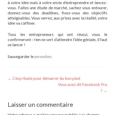
à votre idée mais à votre envie d’entreprendre et lancez-
vous. Faites une étude de marché, sachez vous entourer,
donnez-vous des deadlines, fixez-vous des objectifs
atteignables. Vous verrez, aux prises avec la réalité, votre
idée va s’affiner.
Tous les entrepreneurs qui ont réussi, vous le
confirmeront : rien ne sert d’attendre l’idée géniale, il faut
se lancer !
Sauvegarder le
permalien
.
Navigation
←
Cinq rituels pour démarrer du bon pied
Vous avez dit Facebook Pro
de
?
→
l’article
Laisser un commentaire
Votre adresse e-mail ne sera pas publiée.
Les champs