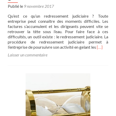
Publié le
9 novembre 2017
Qu’est ce qu’un redressement judiciaire ? Toute
entreprise peut connaître des moments difficiles. Les
factures s’accumulent et les dirigeants peuvent vite se
retrouver la tête sous l’eau. Pour faire face à ces
difficultés, un outil existe : le redressement judiciaire. La
procédure de redressement judiciaire permet à
En
l’entreprise de poursuivre son activité en gelant les
[…]
savoir
Laisser un commentaire
plus
surRedres
judiciaire
:
un
outil
de
gestion
?