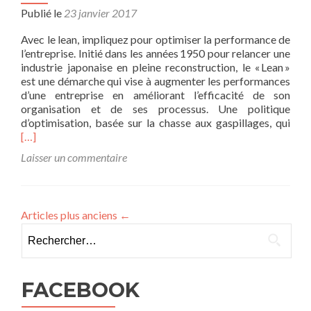
Publié le
23 janvier 2017
Avec le lean, impliquez pour optimiser la performance de
l’entreprise. Initié dans les années 1950 pour relancer une
industrie japonaise en pleine reconstruction, le « Lean »
est une démarche qui vise à augmenter les performances
d’une entreprise en améliorant l’efficacité de son
organisation et de ses processus. Une politique
En
d’optimisation, basée sur la chasse aux gaspillages, qui
savo
[…]
plus
Laisser un commentaire
surL
man
dém
coll
Articles plus anciens
←
d’am
Rechercher :
cont
FACEBOOK