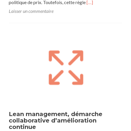
En
politique de prix. Toutefois, cette règle
[…]
savoir
Laisser un commentaire
plus
surLes
entreprises
sont
libres
de
prendre
des
risques
dans
leur
gestion
Lean management, démarche
collaborative d’amélioration
continue